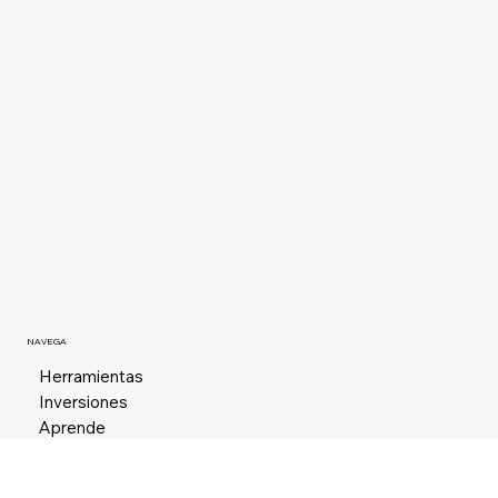
NAVEGA
Herramientas
Inversiones
Aprende
R
Sobre Maloca
Contacto