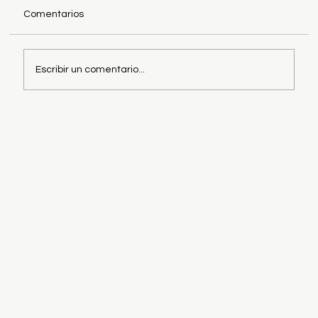
Comentarios
Escribir un comentario...
¿Cómo saber si necesito un asesor de
Finanzas personales?